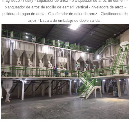
magnético - husky - separador de arroz - blanqueador de arroz de esmeril -
blanqueador de arroz de rodillo de esmeril vertical - niveladora de arroz -
pulidora de agua de arroz-- Clasificador de color de arroz-- Clasificadora de
arroz - Escala de embalaje de doble salida.