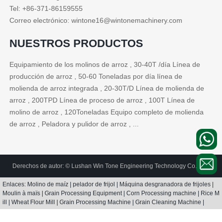
Tel: +86-371-86159555
Correo electrónico: wintone16@wintonemachinery.com
NUESTROS PRODUCTOS
Equipamiento de los molinos de arroz , 30-40T /día Línea de
producción de arroz , 50-60 Toneladas por día línea de
molienda de arroz integrada , 20-30T/D Línea de molienda de
arroz , 200TPD Línea de proceso de arroz , 100T Línea de
molino de arroz , 120Toneladas Equipo completo de molienda
de arroz , Peladora y pulidor de arroz , ...
Derechos de autor: © Lushan Win Tone Engineering Technology Co., Ltd.
Enlaces:
Molino de maíz
|
pelador de frijol
|
Máquina desgranadora de frijoles
|
Moulin à maïs
|
Grain Processing Equipment
|
Corn Processing machine
|
Rice M
ill
|
Wheat Flour Mill
|
Grain Processing Machine
|
Grain Cleaning Machine
|